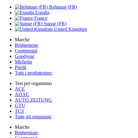
Belgique (FR)
España
France
Suisse (FR)
United Kingdom
Marche
Bridgestone
Continental
Goodyear
Michelin
Pirelli
Tutti i produttorirec
Test per organismo
ACE
ADAC
AUTO ZEITUNG
GTU
TCS
Tutte gli organismi
Marche
Bridgestone