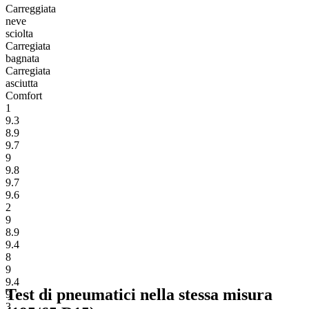
Carreggiata
neve
sciolta
Carregiata
bagnata
Carregiata
asciutta
Comfort
1
9.3
8.9
9.7
9
9.8
9.7
9.6
2
9
8.9
9.4
8
9
9.4
Test di pneumatici nella stessa misura
9
3