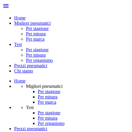
menu
Home
Migliori pneumatici
Per stagione
Per misura
Per marca
Test
Per stagione
Per misura
Per organismo
Prezzi pneumatici
Chi siamo
Home
Migliori pneumatici
Per stagione
Per misura
Per marca
Test
Per stagione
Per misura
Per organismo
Prezzi pneumatici