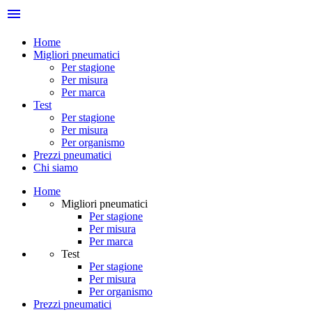
menu
Home
Migliori pneumatici
Per stagione
Per misura
Per marca
Test
Per stagione
Per misura
Per organismo
Prezzi pneumatici
Chi siamo
Home
Migliori pneumatici
Per stagione
Per misura
Per marca
Test
Per stagione
Per misura
Per organismo
Prezzi pneumatici