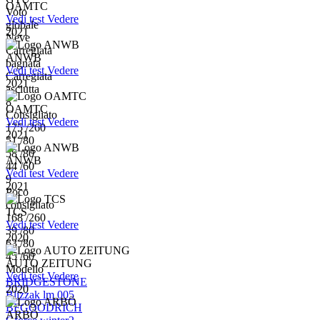
OAMTC
Voto
Vedi test
Vedere
globale
2021
Neve
Carregiata
ANWB
bagnata
Vedi test
Vedere
Carregiata
2021
asciutta
8
OAMTC
Consigliato
Vedi test
Vedere
175 /260
2021
51 /80
58 /80
ANWB
44 /60
Vedi test
Vedere
9
2021
Poco
consigliato
TCS
168 /260
Vedi test
Vedere
39 /80
2020
63 /80
45 /60
AUTO ZEITUNG
Modello
Vedi test
Vedere
BRIDGESTONE
2020
Blizzak lm 005
BFGOODRICH
ARBÖ