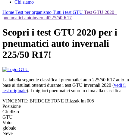
Chi siamo
Home
Test per organismo
Tutti i test GTU
Test GTU 2020 -
pneumatici autoinvernali225/50 R17
Scopri i test GTU 2020 per i
pneumatici auto invernali
225/50 R17!
La tabella seguente classifica i pneumatici auto 225/50 R17 auto in
base ai risultati ottenuti durante i test GTU invernali 2020 (
vedi il
test originale
). I migliori pneumatici sono in cima alla classifica.
VINCENTE: BRIDGESTONE Blizzak lm 005
Posizione
Giudizio
GTU
Voto
globale
Neve