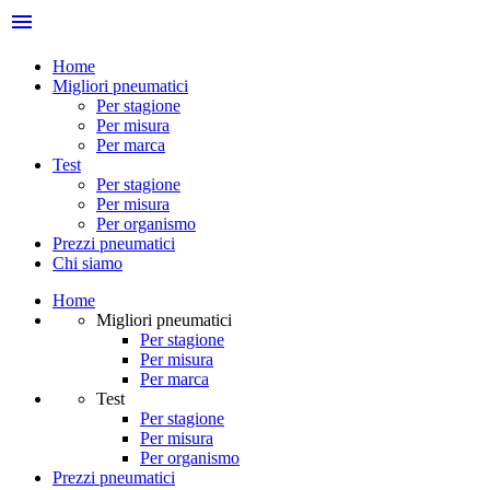
menu
Home
Migliori pneumatici
Per stagione
Per misura
Per marca
Test
Per stagione
Per misura
Per organismo
Prezzi pneumatici
Chi siamo
Home
Migliori pneumatici
Per stagione
Per misura
Per marca
Test
Per stagione
Per misura
Per organismo
Prezzi pneumatici