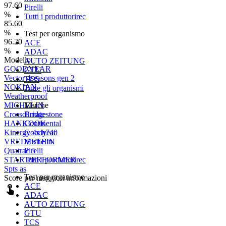
97.60
Pirelli
%
Tutti i produttorirec
85.60
%
Test per organismo
96.20
ACE
%
ADAC
Modello
AUTO ZEITUNG
GOODYEAR
GTU
Vector 4seasons gen 2
TCS
NOKIAN
Tutte gli organismi
Weatherproof
Marche
MICHELIN
Bridgestone
Crossclimate
Continental
HANKOOK
Goodyear
Kinergy 4s h740
Michelin
VREDESTEIN
Pirelli
Quatrac 5
Tutti i produttorirec
STAR PERFORMER
Spts as
Test per organismo
Score per maggiori informazioni
ACE
touch_app
ADAC
AUTO ZEITUNG
GTU
TCS