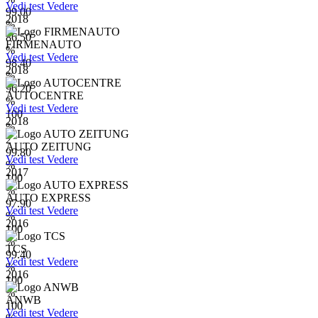
Vedi test
Vedere
99.00
2018
%
86.50
FIRMENAUTO
%
Vedi test
Vedere
98.40
2018
%
96.20
AUTOCENTRE
%
Vedi test
Vedere
100
2018
%
2
AUTO ZEITUNG
99.80
Vedi test
Vedere
%
2017
100
%
AUTO EXPRESS
97.90
Vedi test
Vedere
%
2016
100
%
TCS
99.40
Vedi test
Vedere
%
2016
100
%
ANWB
100
Vedi test
Vedere