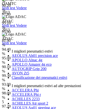
%
OAMTC
90.20
Vedi test
Vedere
%
2013
97.80
%
ADAC
95.10
Vedi test
Vedere
%
2013
95.90
%
ADAC
81.90
Vedi test
Vedere
%
94.40
I migliori pneumatici estivi
%
AEOLUS Ah01 precision ace
95.00
APOLLO Alnac 4g
%
APOLLO Amazer 4g eco
90.10
AUTOGRIP Grip 200
%
AVON Zt5
99.30
Classificazione dei pneumatici estivi
%
93.00
I migliori pneumatici estivi ad alte prestazioni
%
ACCELERA Phi
98.00
ACCELERA Phi r
%
ACHILLES 2233
5
ACHILLES Atr sport 2
97.20
AEOLUS Au01 steering ace