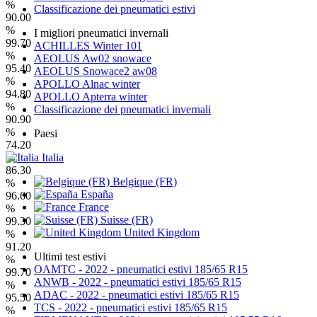
%
Classificazione dei pneumatici estivi
90.00
%
I migliori pneumatici invernali
99.70
ACHILLES Winter 101
%
AEOLUS Aw02 snowace
95.40
AEOLUS Snowace2 aw08
%
APOLLO Alnac winter
94.80
APOLLO Apterra winter
%
Classificazione dei pneumatici invernali
90.90
%
Paesi
74.20
Italia
%
86.30
Belgique (FR)
%
España
96.60
France
%
Suisse (FR)
99.30
United Kingdom
%
91.20
Ultimi test estivi
%
OAMTC - 2022 - pneumatici estivi 185/65 R15
99.70
ANWB - 2022 - pneumatici estivi 185/65 R15
%
ADAC - 2022 - pneumatici estivi 185/65 R15
95.50
TCS - 2022 - pneumatici estivi 185/65 R15
%