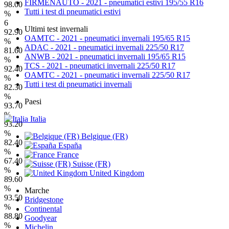
FIRMENAUTO - 2021 - pneumatici estivi 195/55 R16
98.00
Tutti i test di pneumatici estivi
%
6
Ultimi test invernali
92.90
OAMTC - 2021 - pneumatici invernali 195/65 R15
%
ADAC - 2021 - pneumatici invernali 225/50 R17
81.60
ANWB - 2021 - pneumatici invernali 195/65 R15
%
TCS - 2021 - pneumatici invernali 225/50 R17
92.40
OAMTC - 2021 - pneumatici invernali 225/50 R17
%
Tutti i test di pneumatici invernali
82.30
%
Paesi
93.70
%
Italia
93.20
%
Belgique (FR)
82.40
España
%
France
67.40
Suisse (FR)
%
United Kingdom
89.60
%
Marche
93.50
Bridgestone
%
Continental
88.80
Goodyear
%
Michelin