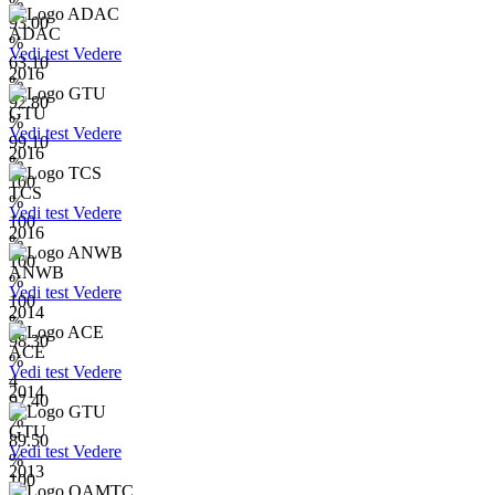
%
93.00
ADAC
%
Vedi test
Vedere
63.10
2016
%
92.80
GTU
%
Vedi test
Vedere
99.10
2016
%
100
TCS
%
Vedi test
Vedere
100
2016
%
100
ANWB
%
Vedi test
Vedere
100
2014
%
98.30
ACE
%
Vedi test
Vedere
4
2014
97.40
%
GTU
89.50
Vedi test
Vedere
%
2013
100