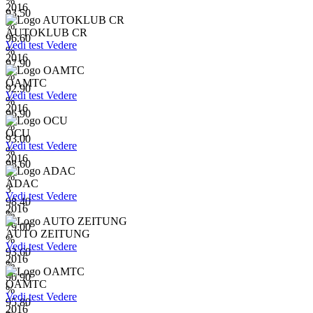
%
2016
93.50
%
AUTOKLUB CR
96.60
Vedi test
Vedere
%
2016
97.90
%
OAMTC
92.90
Vedi test
Vedere
%
2016
96.90
%
OCU
93.00
Vedi test
Vedere
%
2016
98.60
%
ADAC
3
Vedi test
Vedere
98.40
2016
%
79.00
AUTO ZEITUNG
%
Vedi test
Vedere
93.60
2016
%
90.90
OAMTC
%
Vedi test
Vedere
95.80
2016