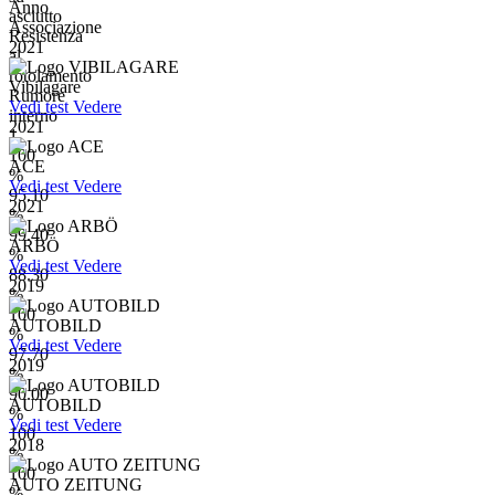
Anno
asciutto
Associazione
Resistenza
2021
al
rotolamento
Vibilagare
Rumore
Vedi test
Vedere
interno
2021
1
100
ACE
%
Vedi test
Vedere
95.10
2021
%
99.40
ARBÖ
%
Vedi test
Vedere
88.30
2019
%
100
AUTOBILD
%
Vedi test
Vedere
97.70
2019
%
90.00
AUTOBILD
%
Vedi test
Vedere
100
2018
%
100
AUTO ZEITUNG
%