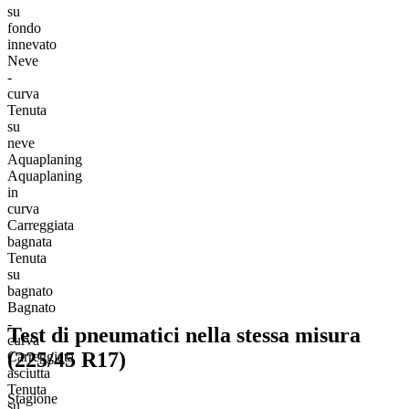
su
fondo
innevato
Neve
-
curva
Tenuta
su
neve
Aquaplaning
Aquaplaning
in
curva
Carreggiata
bagnata
Tenuta
su
bagnato
Bagnato
-
Test di pneumatici nella stessa misura
curva
(225/45 R17)
Carreggiata
asciutta
Tenuta
Stagione
su