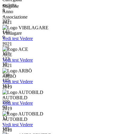
asciutta
Stagione
8
Anno
-
Associazione
227
2021
84
143
Vibilagare
9
Vedi test
Vedere
-
2021
225
102
ACE
123
Vedi test
Vedere
10
2021
-
218
ARBÖ
105
Vedi test
Vedere
113
2019
11
-
AUTOBILD
209
Vedi test
Vedere
93
2019
116
12
AUTOBILD
-
Vedi test
Vedere
185
2018