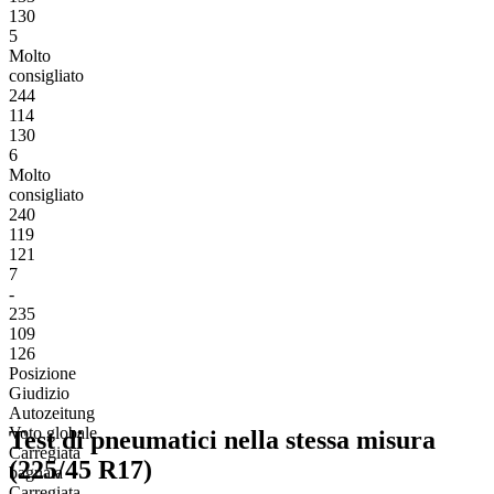
130
5
Molto
consigliato
244
114
130
6
Molto
consigliato
240
119
121
7
-
235
109
126
Posizione
Giudizio
Autozeitung
Voto globale
Test di pneumatici nella stessa misura
Carregiata
(225/45 R17)
bagnata
Carregiata