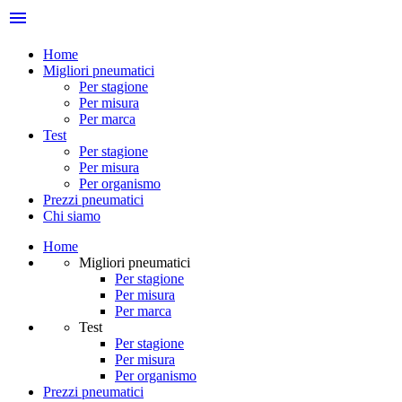
menu
Home
Migliori pneumatici
Per stagione
Per misura
Per marca
Test
Per stagione
Per misura
Per organismo
Prezzi pneumatici
Chi siamo
Home
Migliori pneumatici
Per stagione
Per misura
Per marca
Test
Per stagione
Per misura
Per organismo
Prezzi pneumatici