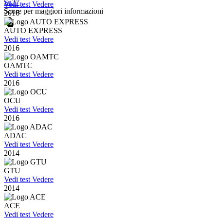
Sa37
Vedi test
Vedere
Score per maggiori informazioni
2016
touch_app
AUTO EXPRESS
Vedi test
Vedere
2016
OAMTC
Vedi test
Vedere
2016
OCU
Vedi test
Vedere
2016
ADAC
Vedi test
Vedere
2014
GTU
Vedi test
Vedere
2014
ACE
Vedi test
Vedere